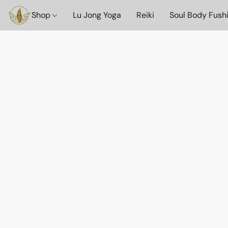
Shop
Lu Jong Yoga
Reiki
Soul Body Fush