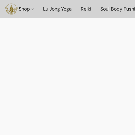
Shop
Lu Jong Yoga
Reiki
Soul Body Fush