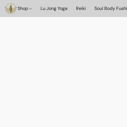
Shop
Lu Jong Yoga
Reiki
Soul Body Fush