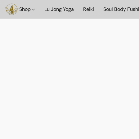
Shop
Lu Jong Yoga
Reiki
Soul Body Fush