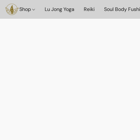
Shop
Lu Jong Yoga
Reiki
Soul Body Fush