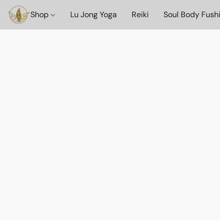
Shop
Lu Jong Yoga
Reiki
Soul Body Fush