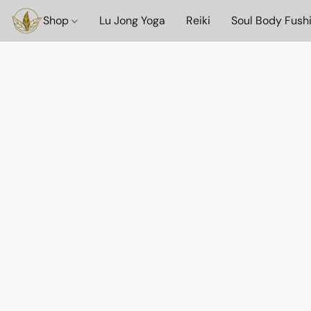
Shop
Lu Jong Yoga
Reiki
Soul Body Fush