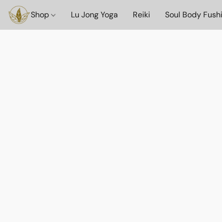
Shop
Lu Jong Yoga
Reiki
Soul Body Fush