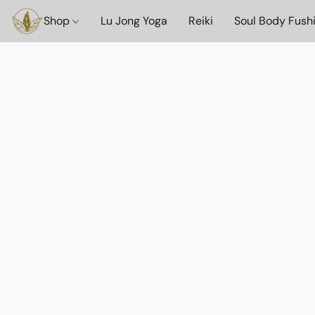
Shop
Lu Jong Yoga
Reiki
Soul Body Fush