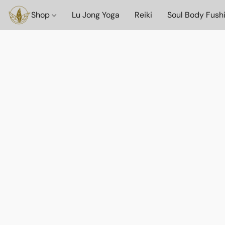
Shop
Lu Jong Yoga
Reiki
Soul Body Fush