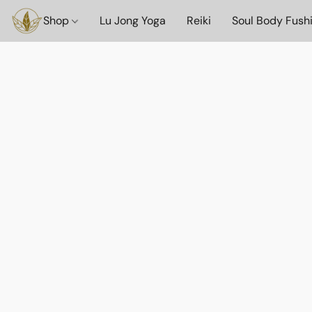
Shop
Lu Jong Yoga
Reiki
Soul Body Fush