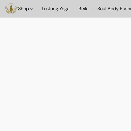
Shop
Lu Jong Yoga
Reiki
Soul Body Fush