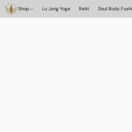
Shop
Lu Jong Yoga
Reiki
Soul Body Fush