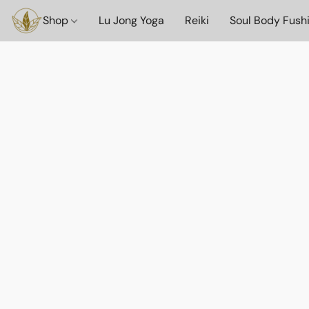
Shop
Lu Jong Yoga
Reiki
Soul Body Fush