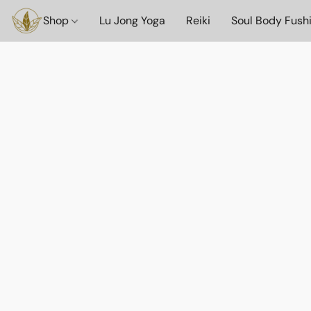
Shop
Lu Jong Yoga
Reiki
Soul Body Fush