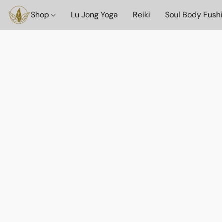
Shop
Lu Jong Yoga
Reiki
Soul Body Fush