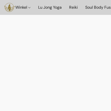
Winkel
Lu Jong Yoga
Reiki
Soul Body Fus