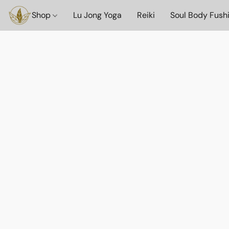
Shop
Lu Jong Yoga
Reiki
Soul Body Fush