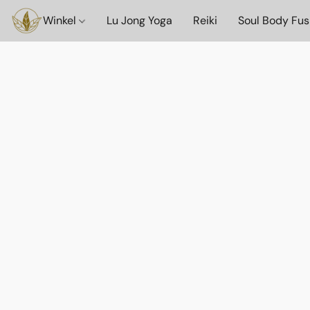
Winkel
Lu Jong Yoga
Reiki
Soul Body Fus