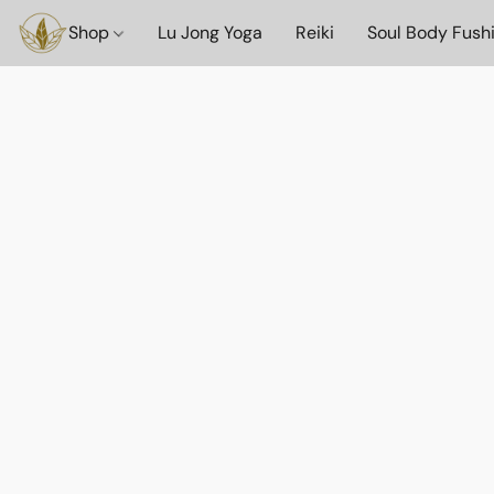
Shop
Lu Jong Yoga
Reiki
Soul Body Fush