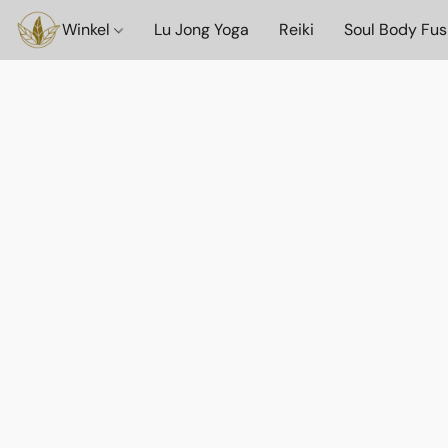
Winkel
Lu Jong Yoga
Reiki
Soul Body Fus