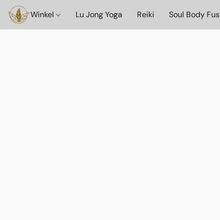
Winkel
Lu Jong Yoga
Reiki
Soul Body Fus