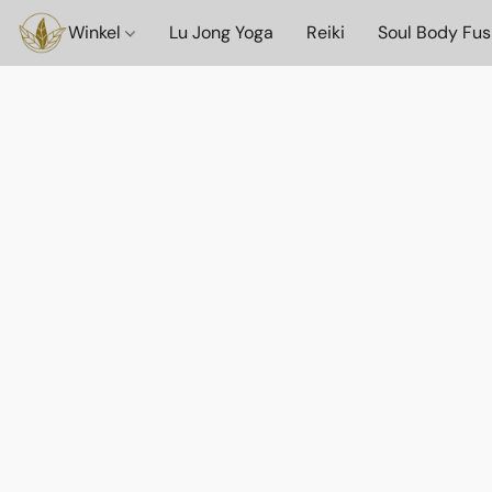
Winkel
Lu Jong Yoga
Reiki
Soul Body Fus