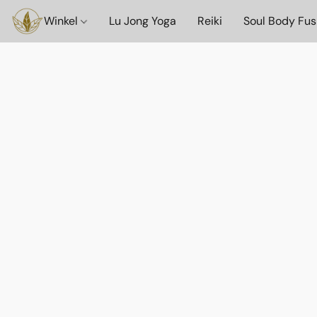
Winkel
Lu Jong Yoga
Reiki
Soul Body Fus