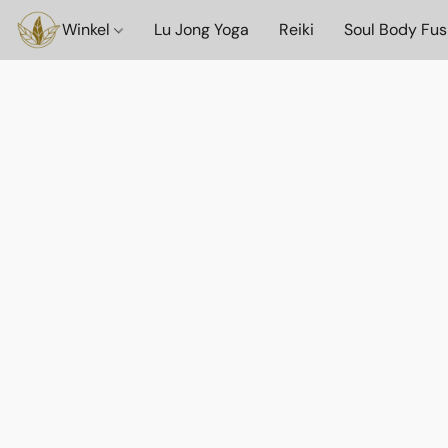
Winkel
Lu Jong Yoga
Reiki
Soul Body Fus