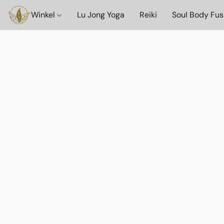
Winkel
Lu Jong Yoga
Reiki
Soul Body Fus