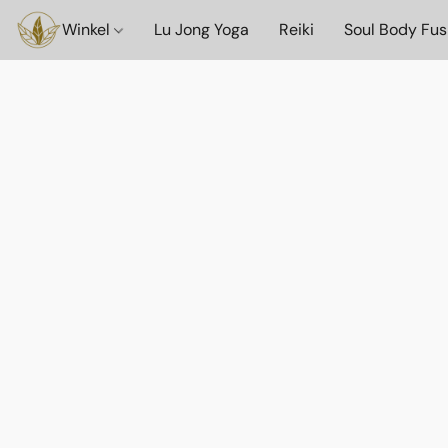
Winkel
Lu Jong Yoga
Reiki
Soul Body Fus