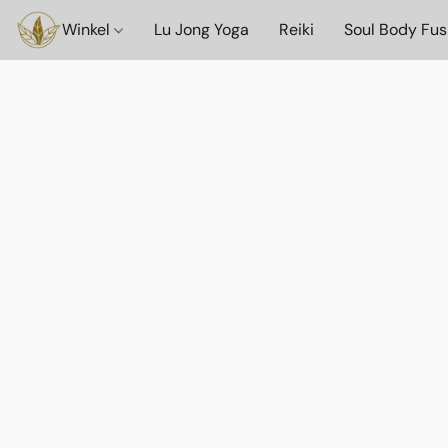
Winkel
Lu Jong Yoga
Reiki
Soul Body Fus