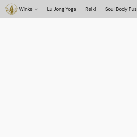
Winkel
Lu Jong Yoga
Reiki
Soul Body Fus