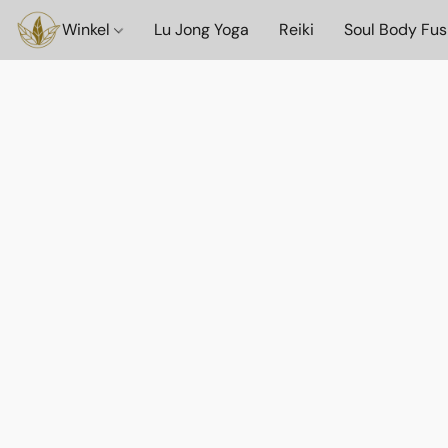
Winkel
Lu Jong Yoga
Reiki
Soul Body Fus