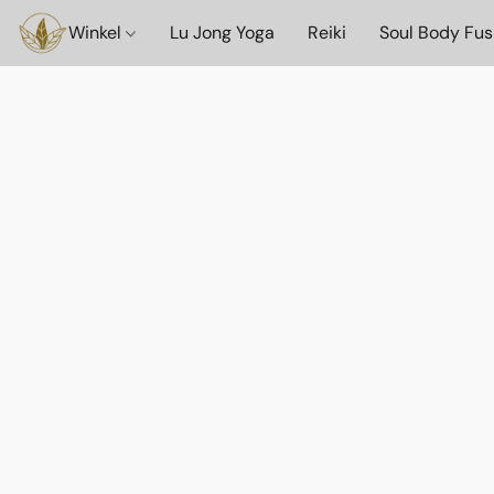
Winkel
Lu Jong Yoga
Reiki
Soul Body Fus