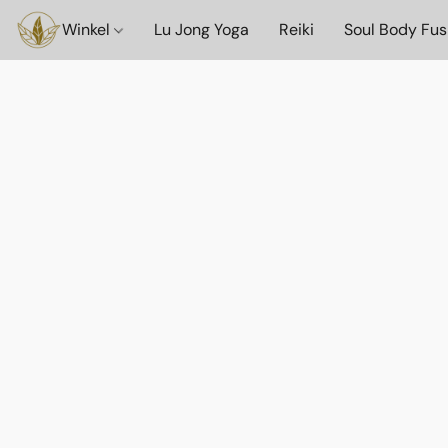
Winkel
Lu Jong Yoga
Reiki
Soul Body Fus